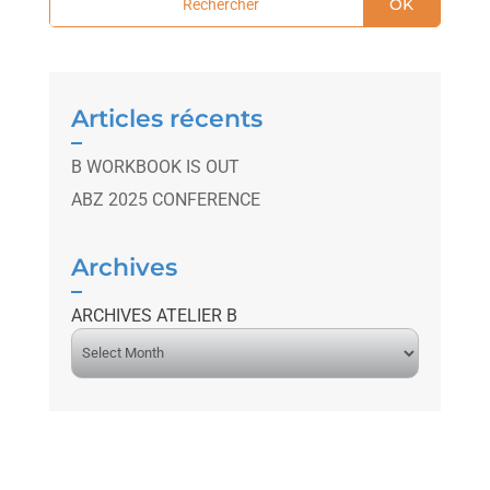
OK
Articles récents
B WORKBOOK IS OUT
ABZ 2025 CONFERENCE
Archives
ARCHIVES ATELIER B
A
r
c
h
i
v
e