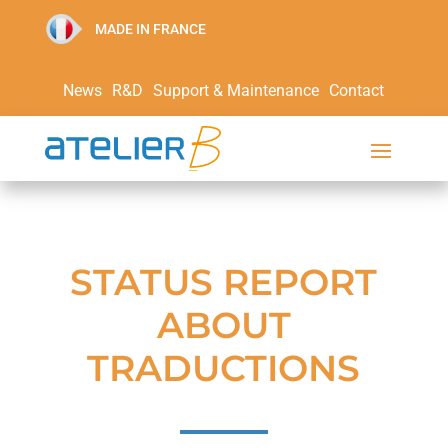
MADE IN FRANCE
News
R&D
Support & Maintenance
Contact
STATUS REPORT
ABOUT
TRADUCTIONS