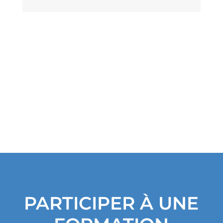
c
h
i
v
e
s
PARTICIPER À UNE