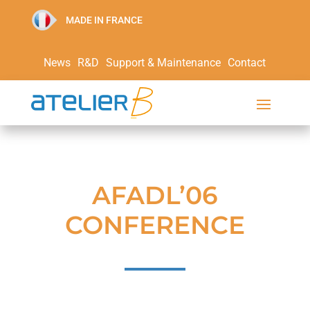
MADE IN FRANCE
News
R&D
Support & Maintenance
Contact
AFADL’06
CONFERENCE