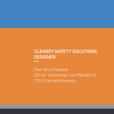
CLEARSY SAFETY SOLUTIONS
DESIGNER
Parc de la Duranne
320 Av. Archimède, Les Pléiades III
13100 Aix-en-Provence