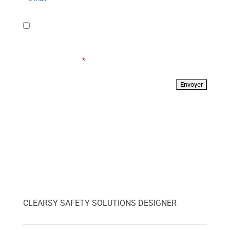
J'autorise CLEARSY à collecter mon nom et mon
adresse email en vue de pouvoir me répondre. Pour
plus d'informations, consultez notre politique de
confidentialité.
*
CLEARSY SAFETY SOLUTIONS DESIGNER