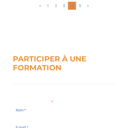
<
1
2
3
4
5
>
PARTICIPER À UNE
FORMATION
Les champs marqués d’un
*
sont obligatoires