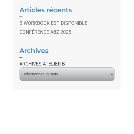
Articles récents
B WORKBOOK EST DISPONIBLE
CONFÉRENCE ABZ 2025
Archives
ARCHIVES ATELIER B
A
r
c
h
i
v
e
s