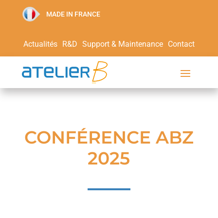
MADE IN FRANCE
Actualités
R&D
Support & Maintenance
Contact
CONFÉRENCE ABZ
2025