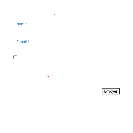
Les champs marqués d’un
*
sont obligatoires
J'autorise CLEARSY à collecter mon nom et mon
adresse email en vue de pouvoir me répondre. Pour
plus d'informations, consultez notre politique de
confidentialité.
*