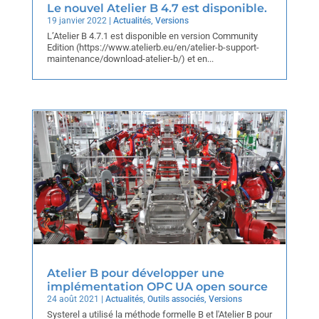
Le nouvel Atelier B 4.7 est disponible.
19 janvier 2022
|
Actualités
,
Versions
L’Atelier B 4.7.1 est disponible en version Community
Edition (https://www.atelierb.eu/en/atelier-b-support-
maintenance/download-atelier-b/) et en...
Atelier B pour développer une
implémentation OPC UA open source
24 août 2021
|
Actualités
,
Outils associés
,
Versions
Systerel a utilisé la méthode formelle B et l'Atelier B pour