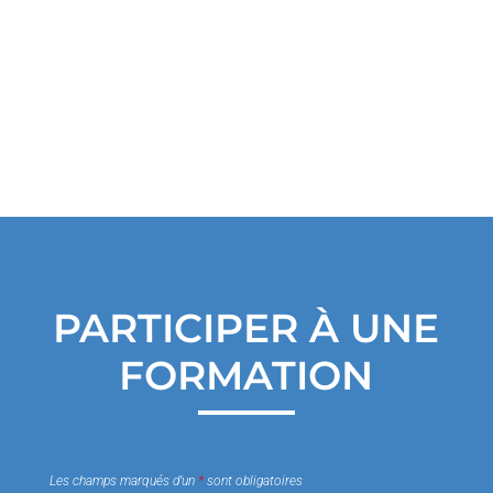
s
PARTICIPER À UNE
FORMATION
Les champs marqués d’un
*
sont obligatoires