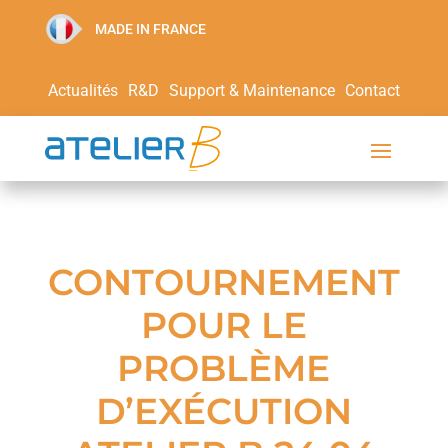
MADE IN FRANCE
Actualités
R&D
Support & Maintenance
Contact
CONTOURNEMENT
POUR LE
PROBLÈME
D’EXÉCUTION