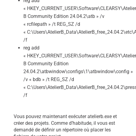
reg add
« HKEY_CURRENT_USER\Software\CLEARSY\Atelie
B Community Edition 24.04.2\atb » /v
« rcfilepath » /t REG_SZ /d
« C:\Users\AtelierB_Data\AtelierB_free_24.04.2\etc\A
/f
reg add
« HKEY_CURRENT_USER\Software\CLEARSY\Atelie
B Community Edition
24.04.2\atbwindow\configs\1\atbwindow\config »
/v « bdb » /t REG_SZ /d
« C:\Users\AtelierB_Data\AtelierB_free_24.04.2\pres
/f
Vous pouvez maintenant exécuter atelierb.exe et
créer des projets. Comme d’habitude, il vous est
demandé de définir un répertoire où placer les