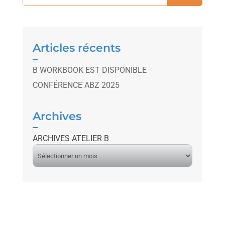
Articles récents
B WORKBOOK EST DISPONIBLE
CONFÉRENCE ABZ 2025
Archives
ARCHIVES ATELIER B
A
r
c
h
i
v
e