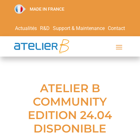
MADE IN FRANCE
Actualités
R&D
Support & Maintenance
Contact
ATELIER B
COMMUNITY
EDITION 24.04
DISPONIBLE