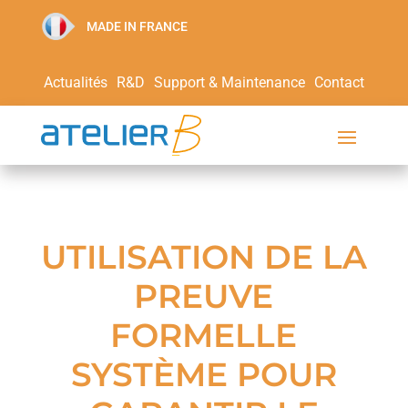
MADE IN FRANCE
Actualités
R&D
Support & Maintenance
Contact
UTILISATION DE LA
PREUVE
FORMELLE
SYSTÈME POUR