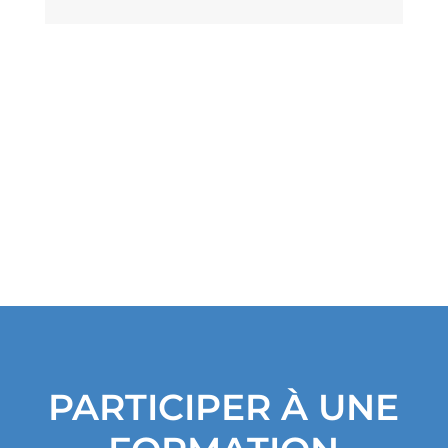
c
h
i
v
e
s
PARTICIPER À UNE