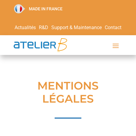
MADE IN FRANCE
Actualités
R&D
Support & Maintenance
Contact
MENTIONS
LÉGALES