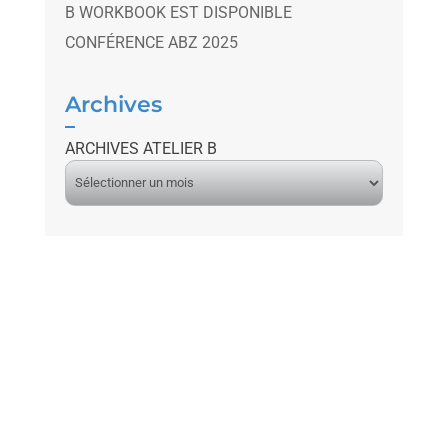
B WORKBOOK EST DISPONIBLE
CONFÉRENCE ABZ 2025
Archives
ARCHIVES ATELIER B
A
r
c
h
i
v
e
s