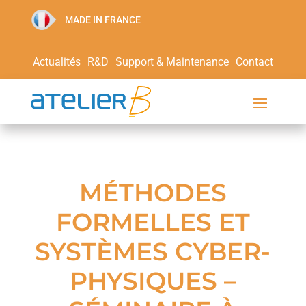
MADE IN FRANCE
Actualités
R&D
Support & Maintenance
Contact
MÉTHODES
FORMELLES ET
SYSTÈMES CYBER-
PHYSIQUES –