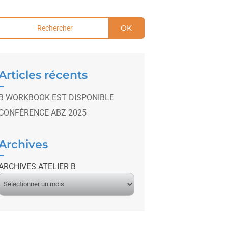
OK
Articles récents
B WORKBOOK EST DISPONIBLE
CONFÉRENCE ABZ 2025
Archives
ARCHIVES ATELIER B
A
r
c
h