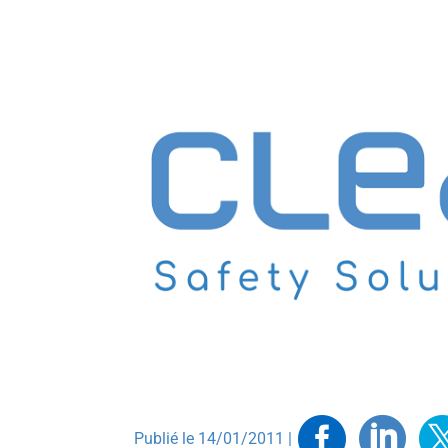
Faceb
Link
T
Publié le 14/01/2011 |