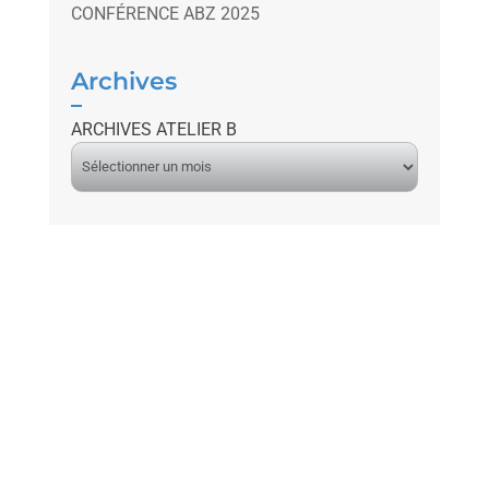
CONFÉRENCE ABZ 2025
Archives
ARCHIVES ATELIER B
A
r
c
h
i
v
e
s