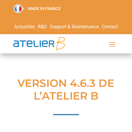
MADE IN FRANCE
Actualités
R&D
Support & Maintenance
Contact
VERSION 4.6.3 DE
L’ATELIER B