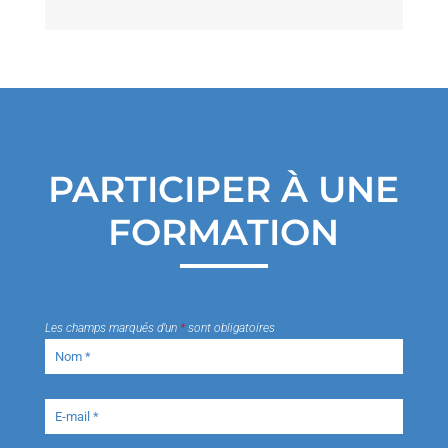
r
c
h
i
v
e
s
PARTICIPER À UNE
FORMATION
Les champs marqués d’un
*
sont obligatoires