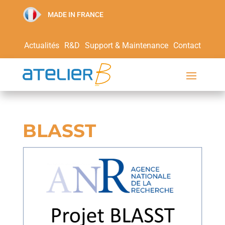
MADE IN FRANCE
Actualités
R&D
Support & Maintenance
Contact
BLASST