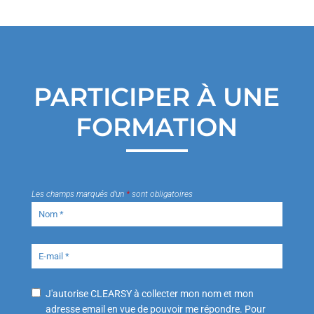
i
v
e
s
PARTICIPER À UNE
FORMATION
Les champs marqués d’un
*
sont obligatoires
J'autorise CLEARSY à collecter mon nom et mon
adresse email en vue de pouvoir me répondre. Pour