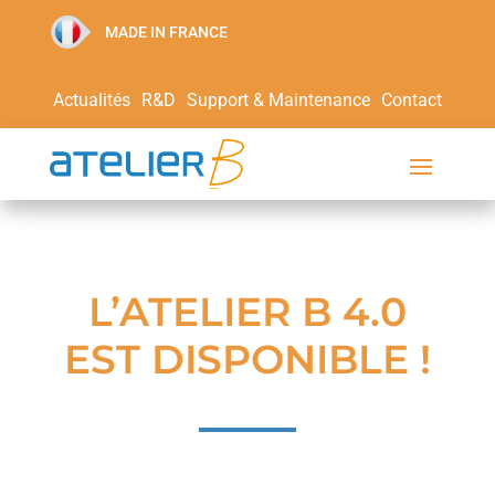
MADE IN FRANCE
Actualités
R&D
Support & Maintenance
Contact
L’ATELIER B 4.0
EST DISPONIBLE !