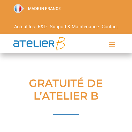
MADE IN FRANCE
Actualités
R&D
Support & Maintenance
Contact
GRATUITÉ DE
L’ATELIER B