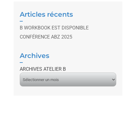
Articles récents
B WORKBOOK EST DISPONIBLE
CONFÉRENCE ABZ 2025
Archives
ARCHIVES ATELIER B
A
r
c
h
i
v
e
s