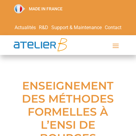
MADE IN FRANCE
Actualités
R&D
Support & Maintenance
Contact
ENSEIGNEMENT
DES MÉTHODES
FORMELLES À
L’ENSI DE