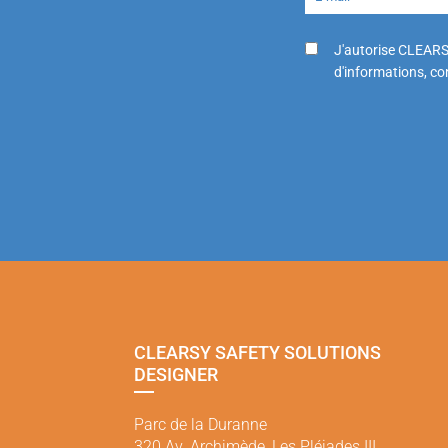
J'autorise CLEARS
d'informations, con
CLEARSY SAFETY SOLUTIONS
DESIGNER
Parc de la Duranne
320 Av. Archimède, Les Pléiades III