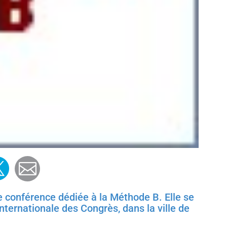
ook
edin
witter
Mail
e conférence dédiée à la Méthode B. Elle se
 Internationale des Congrès, dans la ville de