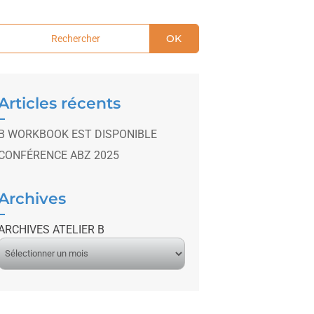
OK
Articles récents
B WORKBOOK EST DISPONIBLE
CONFÉRENCE ABZ 2025
Archives
ARCHIVES ATELIER B
A
r
c
h