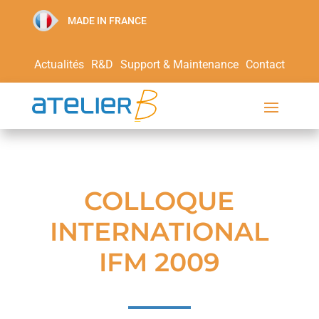
MADE IN FRANCE
Actualités
R&D
Support & Maintenance
Contact
COLLOQUE
INTERNATIONAL
IFM 2009