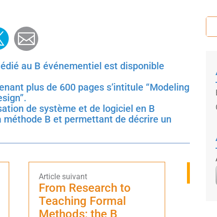
ook
edin
witter
Mail
édié au B événementiel est disponible
renant plus de 600 pages s’intitule “Modeling
esign”.
sation de système et de logiciel en B
a méthode B et permettant de décrire un
From Research to
Teaching Formal
i
Methods: the B