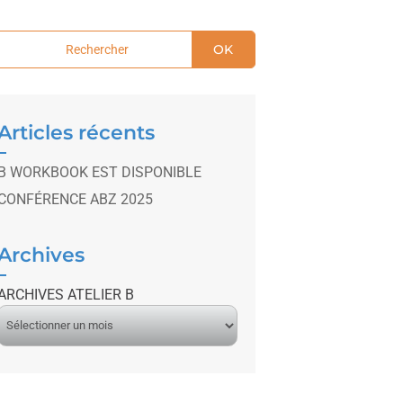
OK
Articles récents
B WORKBOOK EST DISPONIBLE
CONFÉRENCE ABZ 2025
Archives
ARCHIVES ATELIER B
A
r
c
h