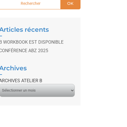
OK
Articles récents
B WORKBOOK EST DISPONIBLE
CONFÉRENCE ABZ 2025
Archives
ARCHIVES ATELIER B
A
r
c
h
v
e