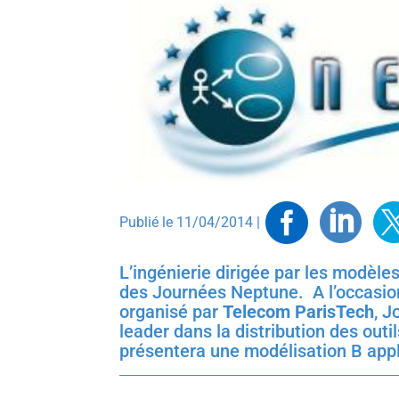
Faceb
Link
T
Publié le 11/04/2014 |
L’ingénierie dirigée par les modèle
des Journées Neptune. A l’occasio
organisé par
Telecom ParisTech
, J
leader dans la distribution des out
présentera une modélisation B appl