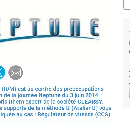
ook
edin
witter
Mail
s (IDM) est au centre des préoccupations
n de la
journée Neptune du 3 juin 2014
oris Rhem expert de la société
CLEARSY
,
ils supports de la méthode B (Atelier B) vous
iquée au cas : Régulateur de vitesse (CCS).
i