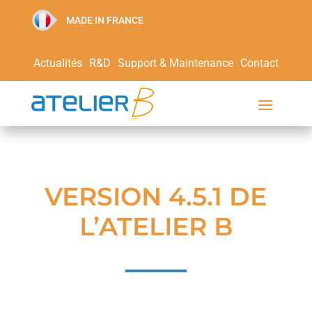
MADE IN FRANCE
Actualités
R&D
Support & Maintenance
Contact
VERSION 4.5.1 DE
L’ATELIER B