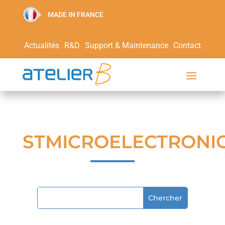
MADE IN FRANCE
Actualités
R&D
Support & Maintenance
Contact
STMICROELECTRONI