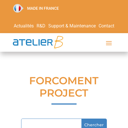
MADE IN FRANCE
Actualités
R&D
Support & Maintenance
Contact
FORCOMENT
PROJECT