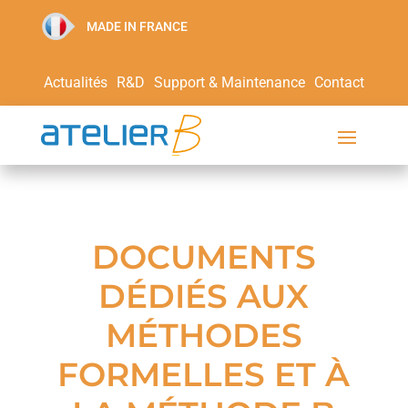
MADE IN FRANCE
Actualités
R&D
Support & Maintenance
Contact
DOCUMENTS
DÉDIÉS AUX
MÉTHODES
FORMELLES ET À